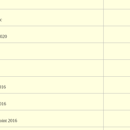
c
2020
016
2016
oint 2016