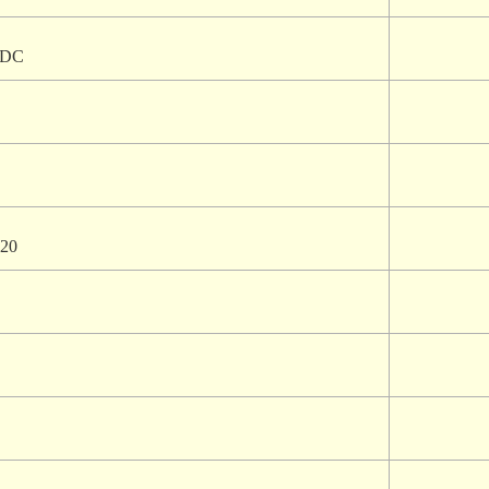
r DC
020