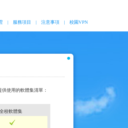
雲
|
服務項目
|
注意事項
|
校園VPN
提供使用的軟體集清單：
全校軟體集